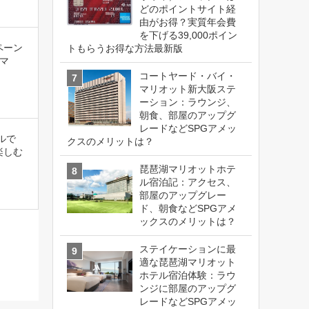
どのポイントサイト経
由がお得？実質年会費
を下げる39,000ポイン
ペーン
トもらうお得な方法最新版
マ
コートヤード・バイ・
マリオット新大阪ステ
ーション：ラウンジ、
朝食、部屋のアップグ
レードなどSPGアメッ
ルで
クスのメリットは？
楽しむ
琵琶湖マリオットホテ
ル宿泊記：アクセス、
部屋のアップグレー
ド、朝食などSPGアメ
ックスのメリットは？
ステイケーションに最
適な琵琶湖マリオット
ホテル宿泊体験：ラウ
ンジに部屋のアップグ
レードなどSPGアメッ