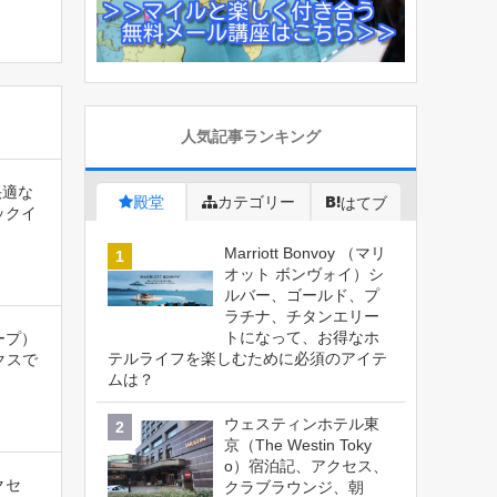
人気記事ランキング
 快適な
殿堂
カテゴリー
はてブ
ックイ
Marriott Bonvoy （マリ
オット ボンヴォイ）シ
ルバー、ゴールド、プ
ラチナ、チタンエリー
トになって、お得なホ
ープ）
テルライフを楽しむために必須のアイテ
クスで
ムは？
ウェスティンホテル東
京（The Westin Toky
o）宿泊記、アクセス、
クセ
クラブラウンジ、朝