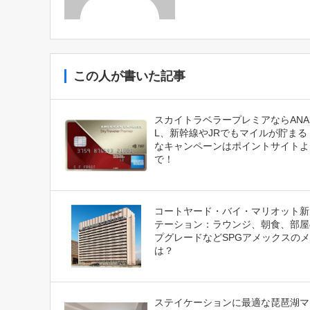
この人が書いた記事
スカイトラベラープレミアならANA
L、新幹線やJRでもマイルが貯まる
なキャンペーンはポイントサイトよ
で！
コートヤード・バイ・マリオット新
テーション：ラウンジ、朝食、部屋
プグレードなどSPGアメックスの
は？
ステイケーションに最適な琵琶湖マ