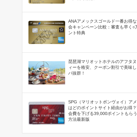
ANAアメックスゴールド一番お得
会キャンペーン比較：審査も早く○
ント特典
琵琶湖マリオットホテルのアフタヌ
ィーを格安、クーポン割引で美味し
パ抜群！
SPG（マリオットボンヴォイ）ア
はどのポイントサイト経由がお得？
会費を下げる39,000ポイントもら
方法最新版