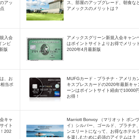
のアッ
ス、部屋のアップグレード、朝食など
利点
アメックスのメリットは？
規入会
アメックスグリーン新規入会キャン
インビ
はポイントサイトよりお得でメリッ
新版
2020年4月最新版
は、お
MUFGカード・プラチナ・アメリカ
円相当ポ
キスプレスカードの2020年最新キャ
ーンはポイントサイト経由で10000
お得！
会キャ
Marriott Bonvoy （マリオット ボン
サイト
イ）シルバー、ゴールド、プラチナ
202
ンエリートになって、お得なホテル
を楽しむために必須のアイテムは？