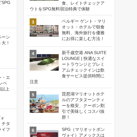
SPG
食、レイトチェックア
ウトをSPG無料宿泊特典で体験
ベルギー ゲント・マリ
オット・ホテルで朝食
無料、海外旅行を優雅
ペーン
にお得に楽しむ方法！
ト大！
新千歳空港 ANA SUITE
LOUNGE | 快適なスイ
ートラウンジとプレミ
アムチェックインは飲
食サービス提供時間に
ン・エ
注意
ンペ
円以上
琵琶湖マリオットホテ
ルのアフタヌーンティ
ーを格安、クーポン割
引で美味しくコスパ抜
群！
ヴォ
、チタ
ライフ
SPG（マリオットボン
ヴォイ）アメックスは