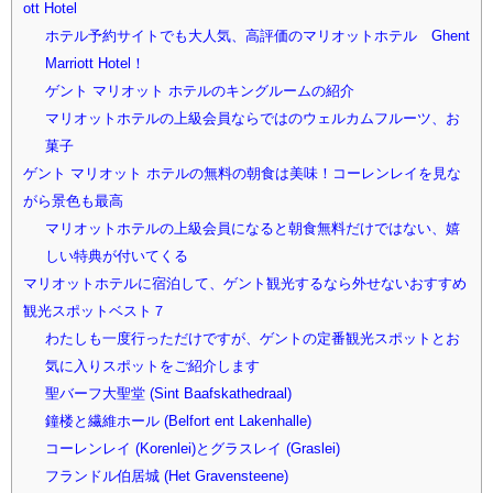
ott Hotel
ホテル予約サイトでも大人気、高評価のマリオットホテル Ghent
Marriott Hotel！
ゲント マリオット ホテルのキングルームの紹介
マリオットホテルの上級会員ならではのウェルカムフルーツ、お
菓子
ゲント マリオット ホテルの無料の朝食は美味！コーレンレイを見な
がら景色も最高
マリオットホテルの上級会員になると朝食無料だけではない、嬉
しい特典が付いてくる
マリオットホテルに宿泊して、ゲント観光するなら外せないおすすめ
観光スポットベスト７
わたしも一度行っただけですが、ゲントの定番観光スポットとお
気に入りスポットをご紹介します
聖バーフ大聖堂 (Sint Baafskathedraal)
鐘楼と繊維ホール (Belfort ent Lakenhalle)
コーレンレイ (Korenlei)とグラスレイ (Graslei)
フランドル伯居城 (Het Gravensteene)