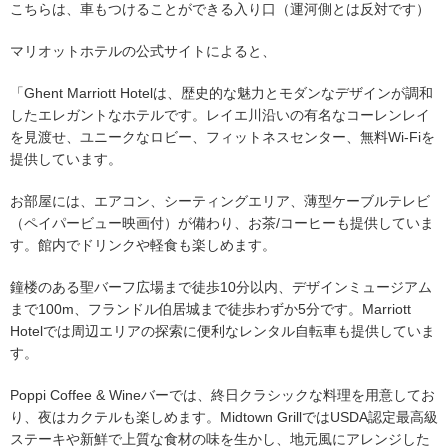
こちらは、車もつけることができる入り口（運河側とは反対です）
マリオットホテルの公式サイトによると、
「Ghent Marriott Hotelは、歴史的な魅力とモダンなデザインが調和
したエレガントなホテルです。レイエ川沿いの有名なコーレンレイ
を見渡せ、ユニークなロビー、フィットネスセンター、無料Wi-Fiを
提供しています。
お部屋には、エアコン、シーティングエリア、薄型ケーブルテレビ
（ペイパービュー映画付）が備わり、お茶/コーヒーも提供していま
す。館内でドリンクや軽食も楽しめます。
鐘楼のある聖バーフ広場まで徒歩10分以内、デザインミュージアム
まで100m、フランドル伯居城まで徒歩わずか5分です。Marriott
Hotelでは周辺エリアの探索に便利なレンタル自転車も提供していま
す。
Poppi Coffee & Wineバーでは、終日クラシックな料理を用意してお
り、夜はカクテルも楽しめます。
Midtown GrillではUSDA認定最高級
ステーキや新鮮で上質な食材の味を生かし、地元風にアレンジした